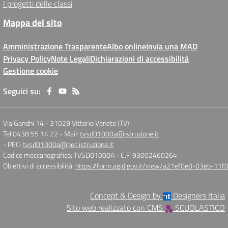
I progetti delle classi
Mappa del sito
Amministrazione Trasparente
Albo online
Invia una MAD
Privacy Policy
Note Legali
Dichiarazioni di accessibilità
Gestione cookie
Seguici su:
Via Gandhi 14
-
31029 Vittorio Veneto (TV)
Tel 0438 55 14 22
- Mail:
tvsd01000a@istruzione.it
- PEC:
tvsd01000a@pec.istruzione.it
Codice meccanografico: TVSD01000A
- C.F. 93002460264
Obiettivi di accessibilità:
https://form.agid.gov.it/view/a21ef0e0-03eb-1
Concept & Design by
Designers Italia
Sito web realizzato con CMS
SCUOLASTICO