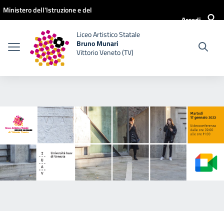
Vai ai contenuti
Vai al menu di navigazione
Vai al footer
Ministero dell'Istruzione e del
Accedi
Merito
Liceo Artistico Statale
Bruno Munari
Vittorio Veneto (TV)