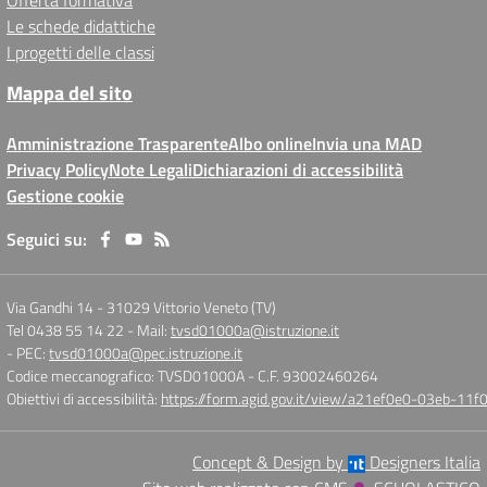
Offerta formativa
Le schede didattiche
I progetti delle classi
Mappa del sito
Amministrazione Trasparente
Albo online
Invia una MAD
Privacy Policy
Note Legali
Dichiarazioni di accessibilità
Gestione cookie
Seguici su:
Via Gandhi 14
-
31029 Vittorio Veneto (TV)
Tel 0438 55 14 22
- Mail:
tvsd01000a@istruzione.it
- PEC:
tvsd01000a@pec.istruzione.it
Codice meccanografico: TVSD01000A
- C.F. 93002460264
Obiettivi di accessibilità:
https://form.agid.gov.it/view/a21ef0e0-03eb-1
Concept & Design by
Designers Italia