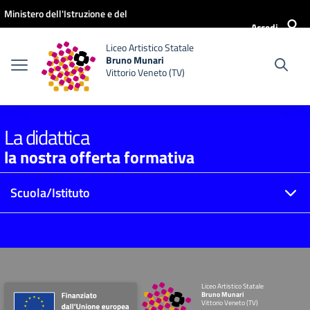
Vai ai contenuti
Vai al menu di navigazione
Vai al footer
Ministero dell'Istruzione e del
Accedi
Merito
Liceo Artistico Statale
Bruno Munari
Vittorio Veneto (TV)
La didattica
la nostra offerta formativa
Scuola/Istituto
Liceo Artistico Statale
Bruno Munari
Vittorio Veneto (TV)