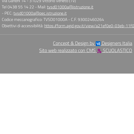
Via Gandhi 14
-
31029 Vittorio Veneto (TV)
Tel 0438 55 14 22
- Mail:
tvsd01000a@istruzione.it
- PEC:
tvsd01000a@pec.istruzione.it
Codice meccanografico: TVSD01000A
- C.F. 93002460264
Obiettivi di accessibilità:
https://form.agid.gov.it/view/a21ef0e0-03eb-1
Concept & Design by
Designers Italia
Sito web realizzato con CMS
SCUOLASTICO