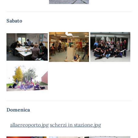
Sabato
Domenica
allaereoporto.jpg
scherzi in stazione.jpg