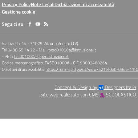
Privacy Policy
Note Legali
Dichiarazioni di accessibilità
Gestione cookie
Seguici su:
Via Gandhi 14
-
31029 Vittorio Veneto (TV)
Tel 0438 55 14 22
- Mail:
tvsd01000a@istruzione.it
- PEC:
tvsd01000a@pec.istruzione.it
Codice meccanografico: TVSD01000A
- C.F. 93002460264
Obiettivi di accessibilità:
https://form.agid.gov.it/view/a21ef0e0-03eb-1
Concept & Design by
Designers Italia
Sito web realizzato con CMS
SCUOLASTICO