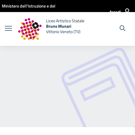
Vai ai contenuti
Vai al menu di navigazione
Vai al footer
Ministero dell'Istruzione e del
Accedi
Merito
Liceo Artistico Statale
Bruno Munari
Vittorio Veneto (TV)