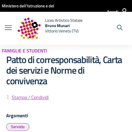
Vai ai contenuti
Vai al menu di navigazione
Vai al footer
Ministero dell'Istruzione e del
Accedi
Merito
Liceo Artistico Statale
Bruno Munari
Vittorio Veneto (TV)
FAMIGLIE E STUDENTI
Patto di corresponsabilità, Carta
dei servizi e Norme di
convivenza
Stampa / Condividi
Argomenti
Servizio