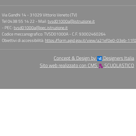
Via Gandhi 14
-
31029 Vittorio Veneto (TV)
Tel 0438 55 14 22
- Mail:
tvsd01000a@istruzione.it
- PEC:
tvsd01000a@pec.istruzione.it
Codice meccanografico: TVSD01000A
- C.F. 93002460264
Obiettivi di accessibilità:
https://form.agid.gov.it/view/a21ef0e0-03eb-1
Concept & Design by
Designers Italia
Sito web realizzato con CMS
SCUOLASTICO