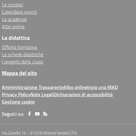
Le circolari
Calendario eventi
Le scadenze
Albo online
La didattica
Offerta formativa
Le schede didattiche
I progetti delle classi
Mappa del sito
Amministrazione Trasparente
Albo online
Invia una MAD
Privacy Policy
Note Legali
Dichiarazioni di accessibilità
Gestione cookie
Seguici su:
Via Gandhi 14
-
31029 Vittorio Veneto (TV)