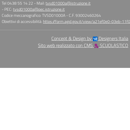
Tel 0438 55 14 22
- Mail:
tvsd01000a@istruzione.it
- PEC:
tvsd01000a@pec.istruzione.it
Codice meccanografico: TVSD01000A
- C.F. 93002460264
Obiettivi di accessibilità:
https://form.agid.gov.it/view/a21ef0e0-03eb-1
Concept & Design by
Designers Italia
Sito web realizzato con CMS
SCUOLASTICO