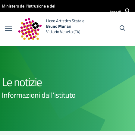
Vai ai contenuti
Vai al menu di navigazione
Vai al footer
Ministero dell'Istruzione e del
Accedi
Merito
Liceo Artistico Statale
Bruno Munari
Vittorio Veneto (TV)
Le notizie
Informazioni dall'istituto